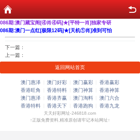
086期:澳门藏宝阁[④肖④码]★[平特一肖]独家专研
086期:澳门一点红[极限12码]★[天机①肖]准到可怕
下一篇：
上一篇：
返回网站首页
澳门惠泽
澳门好彩
澳门赢彩
香港赢彩
香港旺角
香港特料
澳门神算
香港神算
澳门惠泽
香港齐赢
澳门淘料
澳门六合
香港特料
香港天下
香港跑狗
香港九龙
天天好彩网址-246818.com
↑正版免费资料,精准原创请牢记本站网址↑