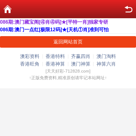
086期:澳门藏宝阁[④肖④码]★[平特一肖]独家专研
086期:澳门一点红[极限12码]★[天机①肖]准到可怕
返回网站首页
澳彩资料
香港特料
齐赢四肖
澳门淘料
香港旺角
香港神算
澳门神算
神算六肖
[天天好彩-712828.com]
↑正版免费资料,精准原创请牢记本站网址↑