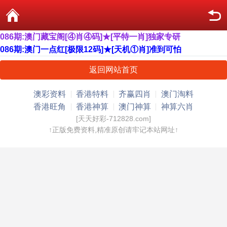
086期:澳门藏宝阁[④肖④码]★[平特一肖]独家专研
086期:澳门一点红[极限12码]★[天机①肖]准到可怕
返回网站首页
澳彩资料
香港特料
齐赢四肖
澳门淘料
香港旺角
香港神算
澳门神算
神算六肖
[天天好彩-712828.com]
↑正版免费资料,精准原创请牢记本站网址↑