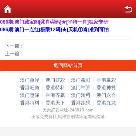
086期:澳门藏宝阁[④肖④码]★[平特一肖]独家专研
086期:澳门一点红[极限12码]★[天机①肖]准到可怕
下一篇：
上一篇：
返回网站首页
澳门惠泽
澳门好彩
澳门赢彩
香港赢彩
香港旺角
香港特料
澳门神算
香港神算
澳门惠泽
香港齐赢
澳门淘料
澳门六合
香港特料
香港天下
香港跑狗
香港九龙
天天好彩网址-246818.com
↑正版免费资料,精准原创请牢记本站网址↑